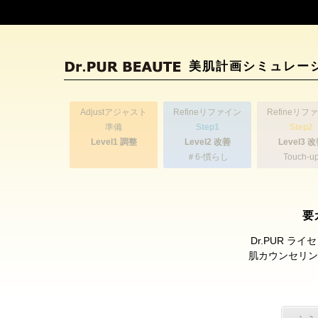
美肌計画シミュレー
Adjust
アジャスト
Refine
リファイン
Refine
リファ
準備
Step1
Step2
Level1 調整
Level2 改善
Level3 
＃6-慣らし
Touch-u
要
Dr.PUR 
肌カウンセリン